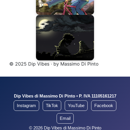
© 2025 Dip Vibes · by Massimo Di Pinto
Dip Vibes di Massimo Di Pinto • P. IVA 11105161217
Instagram
TikTok
YouTube
Facebook
Email
© 2026 Dip Vibes di Massimo Di Pinto